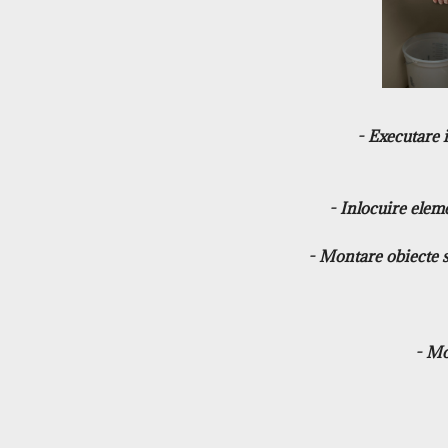
- Executare i
- Inlocuire elemente ale instalatiilor sanitare si termice (robineti, pompe de recirculare , vane de
- Montare obiecte si aceesorii sanitare ( chiuvete, lavoare, cazi, cabine de dus, vase wc, bideuri, baterii,