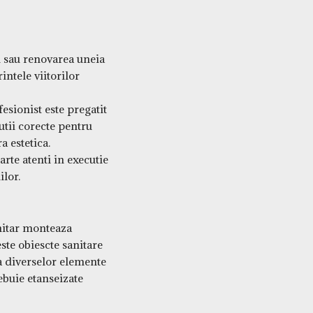
i sau renovarea uneia
intele viitorilor
esionist este pregatit
utii corecte pentru
a estetica.
rte atenti in executie
ilor.
anitar monteaza
este obiescte sanitare
a diverselor elemente
rebuie etanseizate