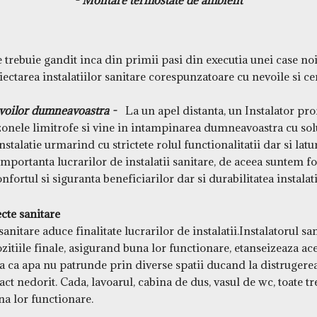
- Montare termostate de ambient
trebuie gandit inca din primii pasi din executia unei case no
iectarea instalatiilor sanitare corespunzatoare cu nevoile si cer
oilor dumneavoastra
-
La un apel distanta, un Instalator prof
 zonele limitrofe si vine in intampinarea dumneavoastra cu sol
nstalatie urmarind cu strictete rolul functionalitatii dar si latur
mportanta lucrarilor de instalatii sanitare, de aceea suntem foa
nfortul si siguranta beneficiarilor dar si durabilitatea instalati
cte sanitare
itare aduce finalitate lucrarilor de instalatii.Instalatorul s
ozitiile finale, asigurand buna lor functionare, etanseizeaza ac
ra ca apa nu patrunde prin diverse spatii ducand la distrugere
act nedorit. Cada, lavoarul, cabina de dus, vasul de wc, toate t
a lor functionare.