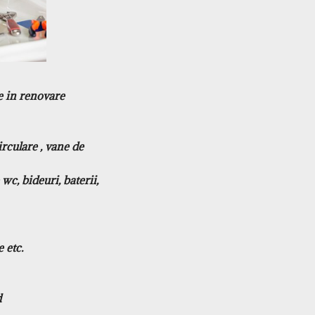
te in renovare
- Montare masini de spalat rufe/vase, plite, aragazuri, cuptoare, hote etc.
d