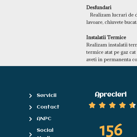
Desfundari
Realizam lucrari de de
lavoare, chiuvete bucat
Instalatii Termice
Realizam instalatii term
termice atat pe gaz cat
aveti in permanenta co
Aprecieri
Servicii
Contact
ANPC
156
Social