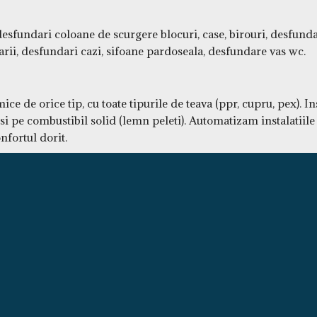
sfundari coloane de scurgere blocuri, case, birouri, desfunda
arii, desfundari cazi, sifoane pardoseala, desfundare vas wc.
ice de orice tip, cu toate tipurile de teava (ppr, cupru, pex). I
 si pe combustibil solid (lemn peleti). Automatizam instalatiile 
nfortul dorit.