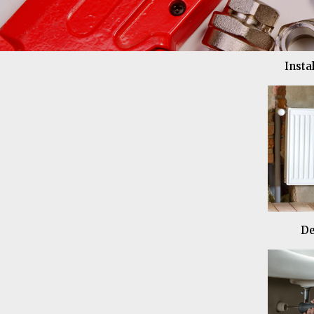
Insta
De