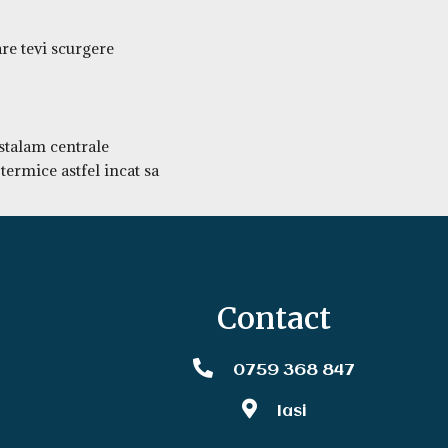
re tevi scurgere
nstalam centrale
termice astfel incat sa
Contact
0759 368 847
Iasi